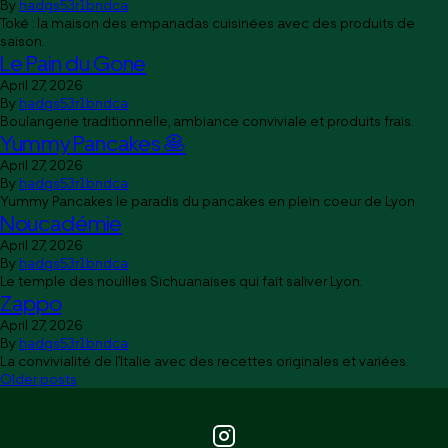
By
hadgs53r1bndca
Toké : la maison des empanadas cuisinées avec des produits de
saison.
Le Pain du Gone
April 27, 2026
By
hadgs53r1bndca
Boulangerie traditionnelle, ambiance conviviale et produits frais.
Yummy Pancakes 🥞
April 27, 2026
By
hadgs53r1bndca
Yummy Pancakes le paradis du pancakes en plein coeur de Lyon
Noucadémie
April 27, 2026
By
hadgs53r1bndca
Le temple des nouilles Sichuanaises qui fait saliver Lyon.
Zappo
April 27, 2026
By
hadgs53r1bndca
La convivialité de l’Italie avec des recettes originales et variées.
Posts
Older posts
navigation