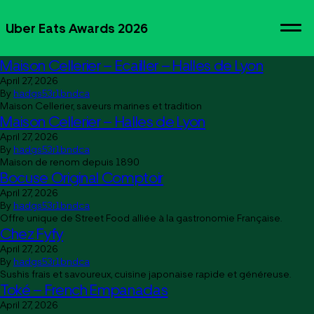
Bellota Bellota – Lyon
April 27, 2026
Uber Eats Awards 2026
By
hadgs53r1bndca
Le meilleur de la gastronomie ibérique
Maison Cellerier – Ecailler – Halles de Lyon
April 27, 2026
By
hadgs53r1bndca
Maison Cellerier, saveurs marines et tradition
Maison Cellerier – Halles de Lyon
April 27, 2026
By
hadgs53r1bndca
Maison de renom depuis 1890
Bocuse Original Comptoir
April 27, 2026
By
hadgs53r1bndca
Offre unique de Street Food alliée à la gastronomie Française.
Chez Fyfy
April 27, 2026
By
hadgs53r1bndca
Sushis frais et savoureux, cuisine japonaise rapide et généreuse.
Toké – French Empanadas
April 27, 2026